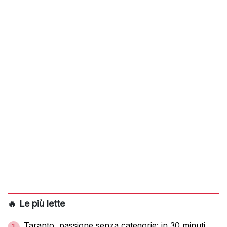
🔥 Le più lette
Taranto, passione senza categorie: in 30 minuti