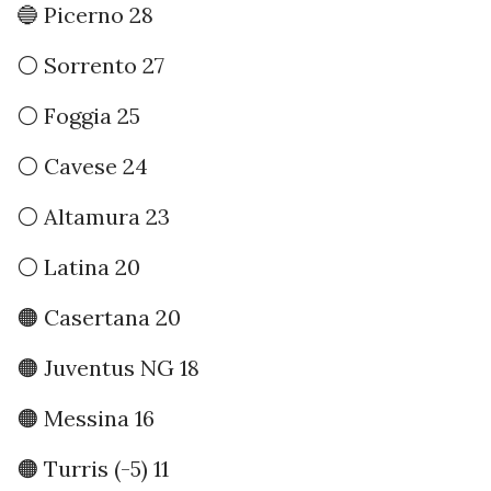
🔵 Picerno 28
⚪️ Sorrento 27
⚪️ Foggia 25
⚪️ Cavese 24
⚪️ Altamura 23
⚪️ Latina 20
🟠 Casertana 20
🟠 Juventus NG 18
🟠 Messina 16
🟠 Turris (-5) 11