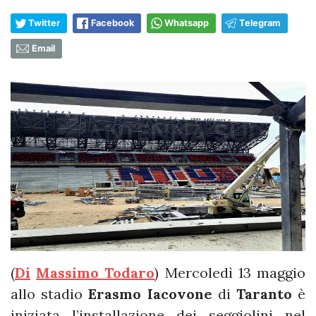
Twitter
Facebook
Whatsapp
Telegram
Email
(
Di
Massimo Todaro
) Mercoledì 13 maggio
allo stadio
Erasmo Iacovone
di
Taranto
è
iniziata l’installazione dei seggiolini nel