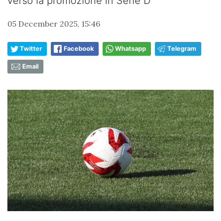
verso la promozione in Serie D
05 December 2025, 15:46
Twitter
Facebook
Whatsapp
Telegram
Email