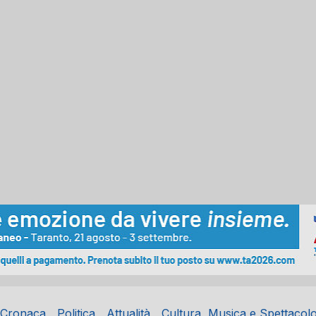
Cronaca
Politica
Attualità
Cultura, Musica e Spettacol