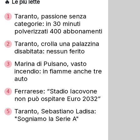
🔥 Le più lette
Taranto, passione senza
1
categorie: in 30 minuti
polverizzati 400 abbonamenti
Taranto, crolla una palazzina
2
disabitata: nessun ferito
Marina di Pulsano, vasto
3
incendio: in fiamme anche tre
auto
Ferrarese: “Stadio Iacovone
4
non può ospitare Euro 2032”
Taranto, Sebastiano Ladisa:
5
"Sogniamo la Serie A"