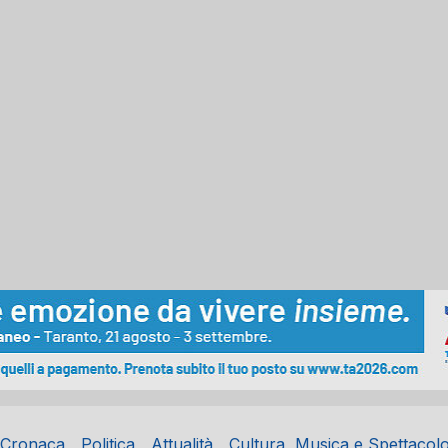
Cronaca
Politica
Attualità
Cultura, Musica e Spettacol