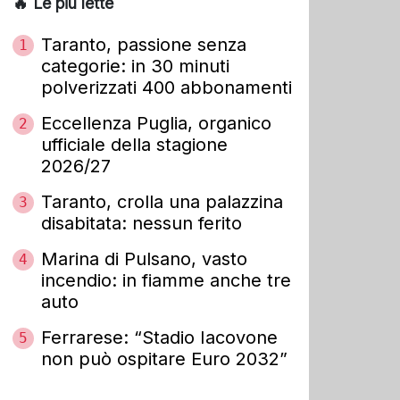
🔥 Le più lette
Taranto, passione senza
1
categorie: in 30 minuti
polverizzati 400 abbonamenti
Eccellenza Puglia, organico
2
ufficiale della stagione
2026/27
Taranto, crolla una palazzina
3
disabitata: nessun ferito
Marina di Pulsano, vasto
4
incendio: in fiamme anche tre
auto
Ferrarese: “Stadio Iacovone
5
non può ospitare Euro 2032”