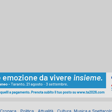
Cronaca
Politica
Attualità
Cultura, Musica e Spettacol