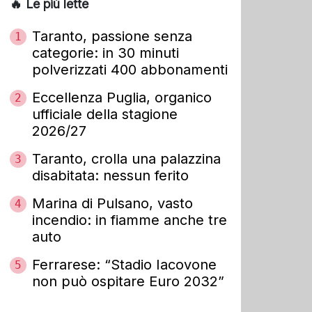
🔥 Le più lette
Taranto, passione senza
1
categorie: in 30 minuti
polverizzati 400 abbonamenti
Eccellenza Puglia, organico
2
ufficiale della stagione
2026/27
Taranto, crolla una palazzina
3
disabitata: nessun ferito
Marina di Pulsano, vasto
4
incendio: in fiamme anche tre
auto
Ferrarese: “Stadio Iacovone
5
non può ospitare Euro 2032”