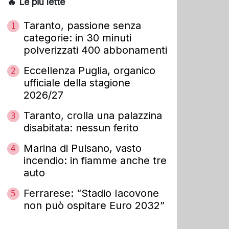
🔥 Le più lette
Taranto, passione senza
1
categorie: in 30 minuti
polverizzati 400 abbonamenti
Eccellenza Puglia, organico
2
ufficiale della stagione
2026/27
Taranto, crolla una palazzina
3
disabitata: nessun ferito
Marina di Pulsano, vasto
4
incendio: in fiamme anche tre
auto
Ferrarese: “Stadio Iacovone
5
non può ospitare Euro 2032”