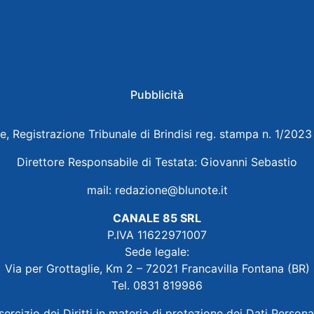
Pubblicità
e, Registrazione Tribunale di Brindisi reg. stampa n. 1/202
Direttore Responsabile di Testata: Giovanni Sebastio
mail:
redazione@blunote.it
CANALE 85 SRL
P.IVA 11622971007
Sede legale:
Via per Grottaglie, Km 2 – 72021 Francavilla Fontana (BR)
Tel. 0831 819986
sercizio dei Diritti in materia di protezione dei Dati Persona