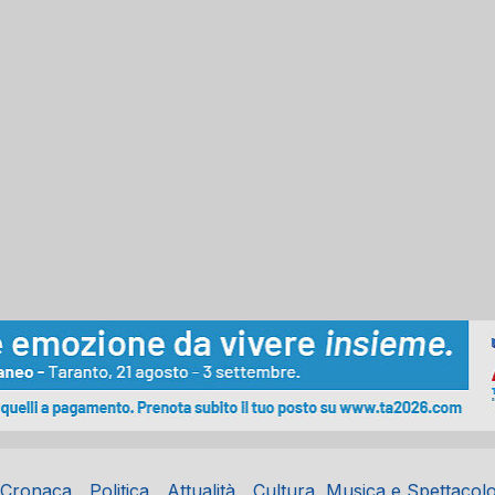
Cronaca
Politica
Attualità
Cultura, Musica e Spettacol