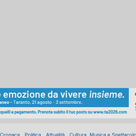
Cronaca
Politica
Attualità
Cultura, Musica e Spettacol