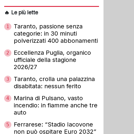
🔥 Le più lette
Taranto, passione senza
1
categorie: in 30 minuti
polverizzati 400 abbonamenti
Eccellenza Puglia, organico
2
ufficiale della stagione
2026/27
Taranto, crolla una palazzina
3
disabitata: nessun ferito
Marina di Pulsano, vasto
4
incendio: in fiamme anche tre
auto
Ferrarese: “Stadio Iacovone
5
non può ospitare Euro 2032”