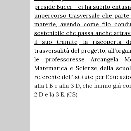
preside Bucci – ci ha subito entus
unpercorso trasversale che parte d
materie, avendo come filo condu
sostenibile che passa anche attrave
il suo tramite, la riscoperta d
trasversalità del progetto, all’orga
le professoresse
Arcangela Mo
Matematica e Scienze della scuo
referente dell’istituto per Educazi
alla 1 B e alla 3 D, che hanno già co
2 D e la 3 E. (CS)