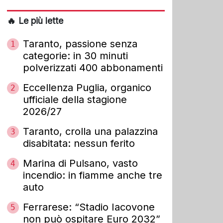
🔥 Le più lette
Taranto, passione senza
1
categorie: in 30 minuti
polverizzati 400 abbonamenti
Eccellenza Puglia, organico
2
ufficiale della stagione
2026/27
Taranto, crolla una palazzina
3
disabitata: nessun ferito
Marina di Pulsano, vasto
4
incendio: in fiamme anche tre
auto
Ferrarese: “Stadio Iacovone
5
non può ospitare Euro 2032”