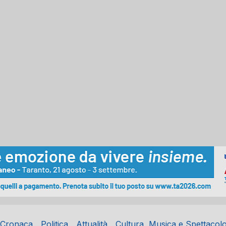
Cronaca
Politica
Attualità
Cultura, Musica e Spettacol