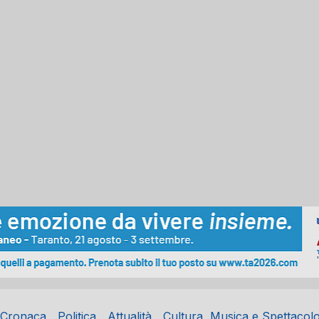
Cronaca
Politica
Attualità
Cultura, Musica e Spettacol