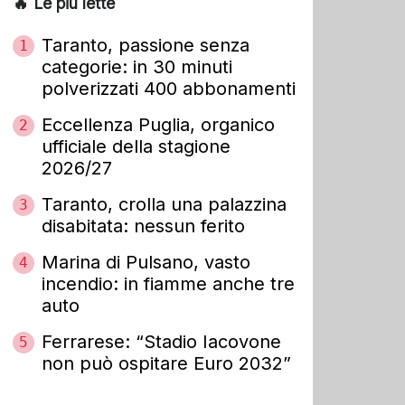
🔥 Le più lette
Taranto, passione senza
1
categorie: in 30 minuti
polverizzati 400 abbonamenti
Eccellenza Puglia, organico
2
ufficiale della stagione
2026/27
Taranto, crolla una palazzina
3
disabitata: nessun ferito
Marina di Pulsano, vasto
4
incendio: in fiamme anche tre
auto
Ferrarese: “Stadio Iacovone
5
non può ospitare Euro 2032”