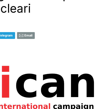
cleari
Telegram
Email