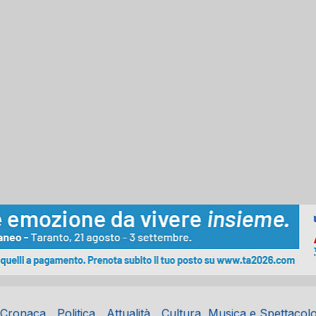
Cronaca
Politica
Attualità
Cultura, Musica e Spettacol