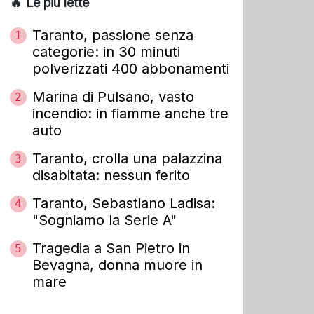
🔥 Le più lette
Taranto, passione senza
1
categorie: in 30 minuti
polverizzati 400 abbonamenti
Marina di Pulsano, vasto
2
incendio: in fiamme anche tre
auto
Taranto, crolla una palazzina
3
disabitata: nessun ferito
Taranto, Sebastiano Ladisa:
4
"Sogniamo la Serie A"
Tragedia a San Pietro in
5
Bevagna, donna muore in
mare