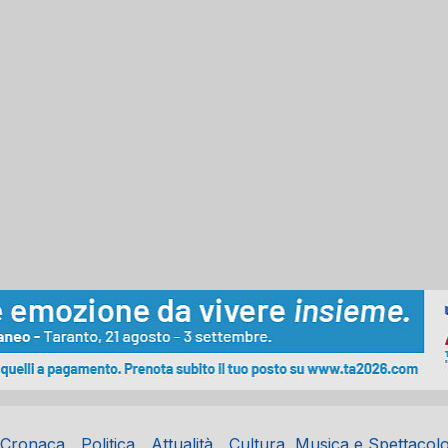
Cronaca
Politica
Attualità
Cultura, Musica e Spettacol