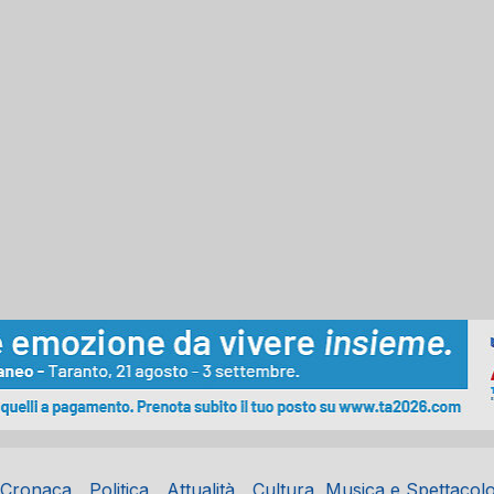
Cronaca
Politica
Attualità
Cultura, Musica e Spettacol