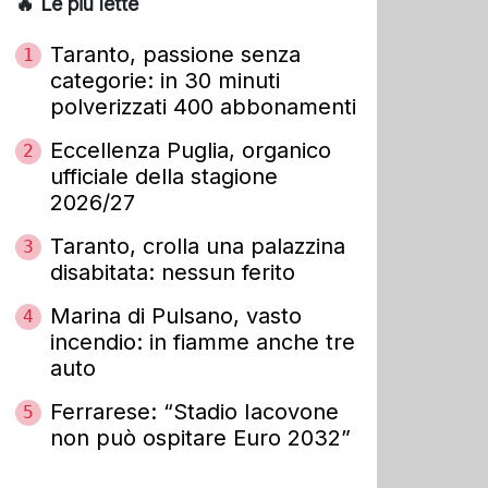
🔥 Le più lette
Taranto, passione senza
1
categorie: in 30 minuti
polverizzati 400 abbonamenti
Eccellenza Puglia, organico
2
ufficiale della stagione
2026/27
Taranto, crolla una palazzina
3
disabitata: nessun ferito
Marina di Pulsano, vasto
4
incendio: in fiamme anche tre
auto
Ferrarese: “Stadio Iacovone
5
non può ospitare Euro 2032”