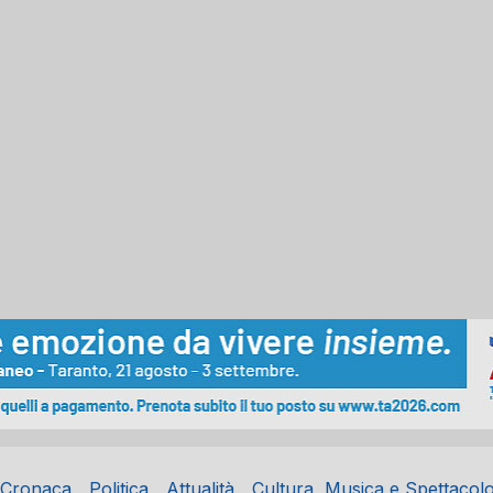
Cronaca
Politica
Attualità
Cultura, Musica e Spettacol