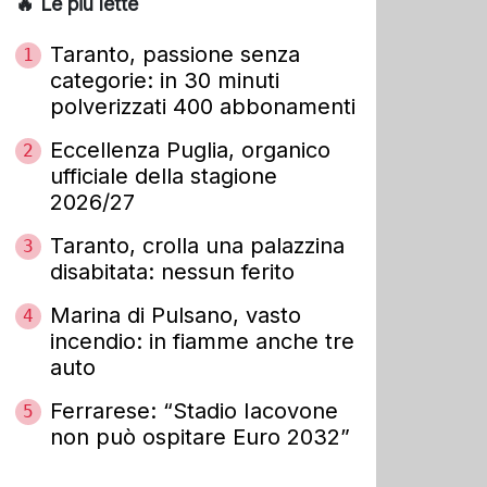
🔥 Le più lette
Taranto, passione senza
1
categorie: in 30 minuti
polverizzati 400 abbonamenti
Eccellenza Puglia, organico
2
ufficiale della stagione
2026/27
Taranto, crolla una palazzina
3
disabitata: nessun ferito
Marina di Pulsano, vasto
4
incendio: in fiamme anche tre
auto
Ferrarese: “Stadio Iacovone
5
non può ospitare Euro 2032”