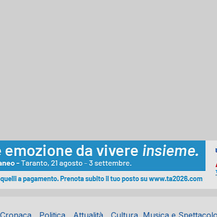
Cronaca
Politica
Attualità
Cultura, Musica e Spettacol