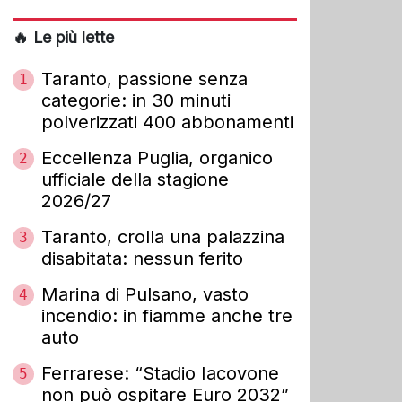
🔥 Le più lette
Taranto, passione senza
1
categorie: in 30 minuti
polverizzati 400 abbonamenti
Eccellenza Puglia, organico
2
ufficiale della stagione
2026/27
Taranto, crolla una palazzina
3
disabitata: nessun ferito
Marina di Pulsano, vasto
4
incendio: in fiamme anche tre
auto
Ferrarese: “Stadio Iacovone
5
non può ospitare Euro 2032”