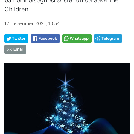
bambini bisognosi sostenuti da Save the
Children
17 December 2021, 10:54
Twitter
Facebook
Whatsapp
Telegram
Email