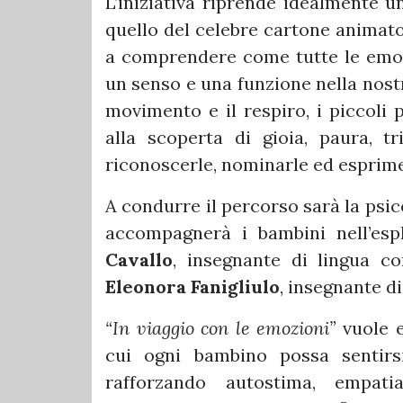
L’iniziativa riprende idealmente u
quello del celebre cartone animato
a comprendere come tutte le emozio
un senso e una funzione nella nostra
movimento e il respiro, i piccoli 
alla scoperta di gioia, paura, t
riconoscerle, nominarle ed esprim
A condurre il percorso sarà la psi
accompagnerà i bambini nell’esp
Cavallo
, insegnante di lingua co
Eleonora Fanigliulo
, insegnante d
“In viaggio con le emozioni”
vuole e
cui ogni bambino possa sentirs
rafforzando autostima, empati