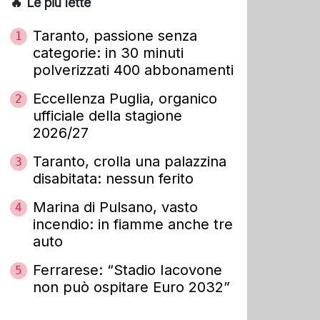
🔥 Le più lette
Taranto, passione senza
1
categorie: in 30 minuti
polverizzati 400 abbonamenti
Eccellenza Puglia, organico
2
ufficiale della stagione
2026/27
Taranto, crolla una palazzina
3
disabitata: nessun ferito
Marina di Pulsano, vasto
4
incendio: in fiamme anche tre
auto
Ferrarese: “Stadio Iacovone
5
non può ospitare Euro 2032”