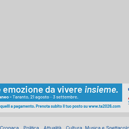
Cronaca
Politica
Attualità
Cultura, Musica e Spettacol