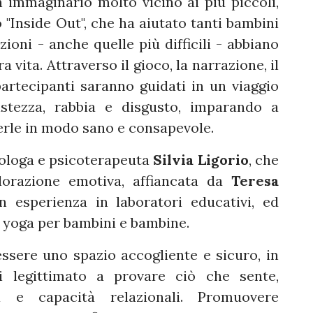
n immaginario molto vicino ai più piccoli,
 "Inside Out", che ha aiutato tanti bambini
ni - anche quelle più difficili - abbiano
 vita. Attraverso il gioco, la narrazione, il
partecipanti saranno guidati in un viaggio
ristezza, rabbia e disgusto, imparando a
erle in modo sano e consapevole.
cologa e psicoterapeuta
Silvia Ligorio
, che
lorazione emotiva, affiancata da
Teresa
n esperienza in laboratori educativi, ed
i yoga per bambini e bambine.
ssere uno spazio accogliente e sicuro, in
i legittimato a provare ciò che sente,
a e capacità relazionali. Promuovere