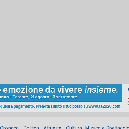
Cronaca
Politica
Attualità
Cultura, Musica e Spettacol