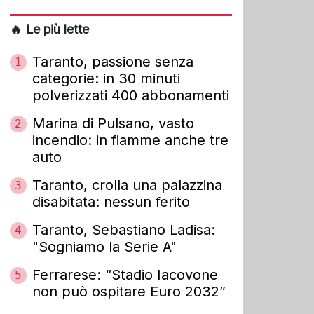
🔥 Le più lette
Taranto, passione senza
1
categorie: in 30 minuti
polverizzati 400 abbonamenti
Marina di Pulsano, vasto
2
incendio: in fiamme anche tre
auto
Taranto, crolla una palazzina
3
disabitata: nessun ferito
Taranto, Sebastiano Ladisa:
4
"Sogniamo la Serie A"
Ferrarese: “Stadio Iacovone
5
non può ospitare Euro 2032”