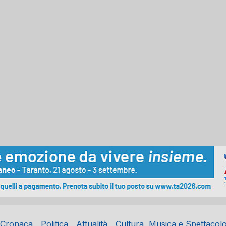
Cronaca
Politica
Attualità
Cultura, Musica e Spettacol