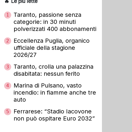
🔥 Le più lette
Taranto, passione senza
1
categorie: in 30 minuti
polverizzati 400 abbonamenti
Eccellenza Puglia, organico
2
ufficiale della stagione
2026/27
Taranto, crolla una palazzina
3
disabitata: nessun ferito
Marina di Pulsano, vasto
4
incendio: in fiamme anche tre
auto
Ferrarese: “Stadio Iacovone
5
non può ospitare Euro 2032”