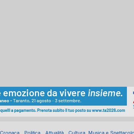
Cronaca
Politica
Attualità
Cultura, Musica e Spettacol