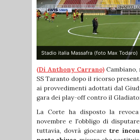
Stadio italia Massafra (foto Max Todaro)
(Di Anthony Carrano)
Cambiano, ma
SS Taranto dopo il ricorso present
ai provvedimenti adottati dal Giudi
gara dei play-off contro il Gladiato
La Corte ha disposto la revoca d
novembre e l'obbligo di disputar
tuttavia, dovrà giocare
tre incon
porte chiuse
, misura che sostituis