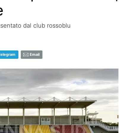
e
esentato dal club rossoblu
Telegram
Email