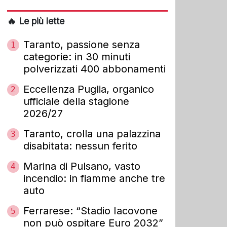
🔥 Le più lette
Taranto, passione senza
1
categorie: in 30 minuti
polverizzati 400 abbonamenti
Eccellenza Puglia, organico
2
ufficiale della stagione
2026/27
Taranto, crolla una palazzina
3
disabitata: nessun ferito
Marina di Pulsano, vasto
4
incendio: in fiamme anche tre
auto
Ferrarese: “Stadio Iacovone
5
non può ospitare Euro 2032”