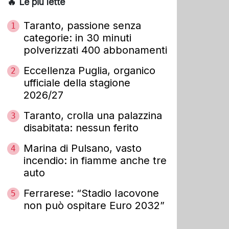
🔥 Le più lette
Taranto, passione senza
1
categorie: in 30 minuti
polverizzati 400 abbonamenti
Eccellenza Puglia, organico
2
ufficiale della stagione
2026/27
Taranto, crolla una palazzina
3
disabitata: nessun ferito
Marina di Pulsano, vasto
4
incendio: in fiamme anche tre
auto
Ferrarese: “Stadio Iacovone
5
non può ospitare Euro 2032”