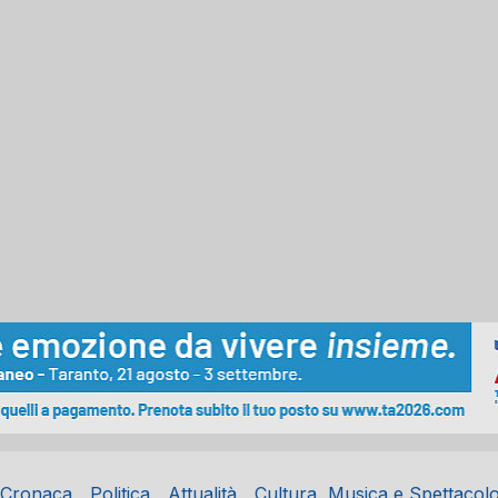
Cronaca
Politica
Attualità
Cultura, Musica e Spettacol