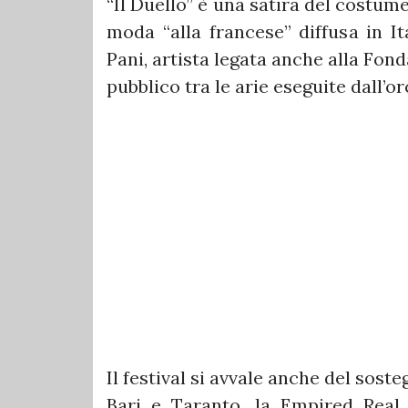
“Il Duello” è una satira del costum
moda “alla francese” diffusa in It
Pani, artista legata anche alla Fond
pubblico tra le arie eseguite dall’or
Il festival si avvale anche del sost
Bari e Taranto, la Empired Real