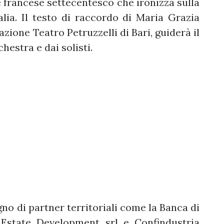
e francese settecentesco che ironizza sulla
alia. Il testo di raccordo di Maria Grazia
azione Teatro Petruzzelli di Bari, guiderà il
chestra e dai solisti.
egno di partner territoriali come la Banca di
 Estate Development srl e Confindustria