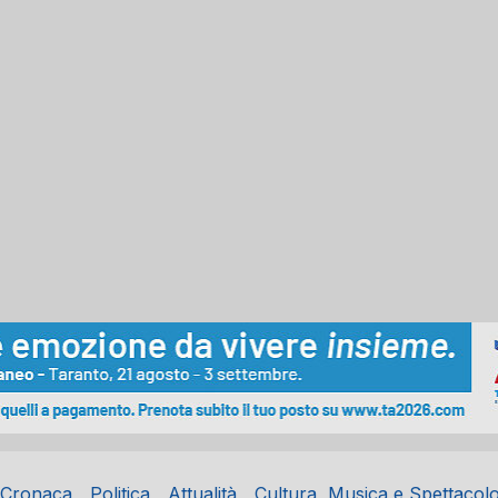
Cronaca
Politica
Attualità
Cultura, Musica e Spettacol