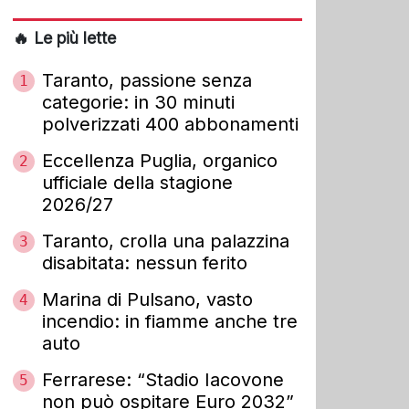
🔥 Le più lette
Taranto, passione senza
1
categorie: in 30 minuti
polverizzati 400 abbonamenti
Eccellenza Puglia, organico
2
ufficiale della stagione
2026/27
Taranto, crolla una palazzina
3
disabitata: nessun ferito
Marina di Pulsano, vasto
4
incendio: in fiamme anche tre
auto
Ferrarese: “Stadio Iacovone
5
non può ospitare Euro 2032”