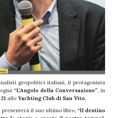
analisti geopolitici italiani, il protagonista
ssegna
“L’Angolo della Conversazione”
, in
 21
allo
Yachting Club di San Vito
.
a presenterà il suo ultimo libro,
“Il destino