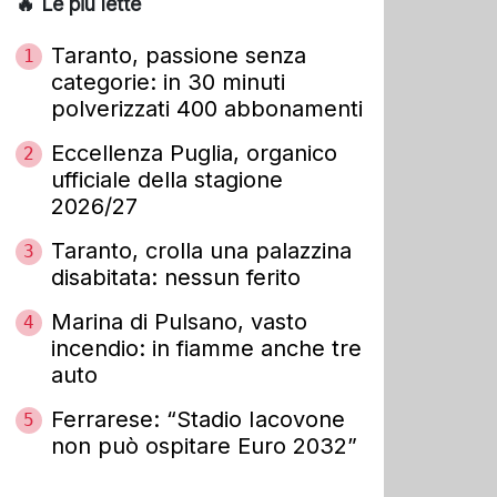
🔥 Le più lette
Taranto, passione senza
1
categorie: in 30 minuti
polverizzati 400 abbonamenti
Eccellenza Puglia, organico
2
ufficiale della stagione
2026/27
Taranto, crolla una palazzina
3
disabitata: nessun ferito
Marina di Pulsano, vasto
4
incendio: in fiamme anche tre
auto
Ferrarese: “Stadio Iacovone
5
non può ospitare Euro 2032”