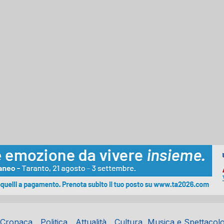
Cronaca
Politica
Attualità
Cultura, Musica e Spettacol