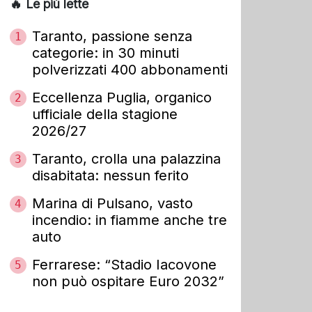
🔥 Le più lette
Taranto, passione senza
1
categorie: in 30 minuti
polverizzati 400 abbonamenti
Eccellenza Puglia, organico
2
ufficiale della stagione
2026/27
Taranto, crolla una palazzina
3
disabitata: nessun ferito
Marina di Pulsano, vasto
4
incendio: in fiamme anche tre
auto
Ferrarese: “Stadio Iacovone
5
non può ospitare Euro 2032”