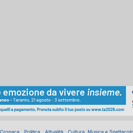
Cronaca
Politica
Attualità
Cultura, Musica e Spettacol