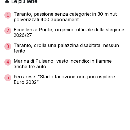
🔥 Le più lette
Taranto, passione senza categorie: in 30 minuti
1
polverizzati 400 abbonamenti
Eccellenza Puglia, organico ufficiale della stagione
2
2026/27
Taranto, crolla una palazzina disabitata: nessun
3
ferito
Marina di Pulsano, vasto incendio: in fiamme
4
anche tre auto
Ferrarese: “Stadio Iacovone non può ospitare
5
Euro 2032”