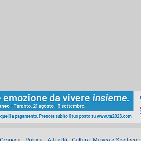
Cronaca
Politica
Attualità
Cultura, Musica e Spettacol