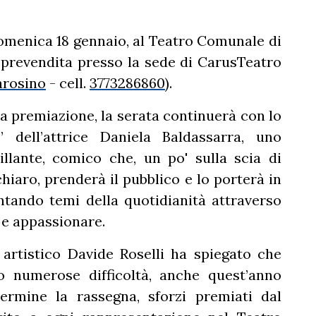
i domenica 18 gennaio, al Teatro Comunale di
 prevendita presso la sede di CarusTeatro
arosino
- cell.
3773286860
).
e la premiazione, la serata continuerà con lo
 dell’attrice Daniela Baldassarra, uno
rillante, comico che, un po' sulla scia di
iaro, prenderà il pubblico e lo porterà in
rontando temi della quotidianità attraverso
 e appassionare.
 artistico Davide Roselli ha spiegato che
 numerose difficoltà, anche quest’anno
rmine la rassegna, sforzi premiati dal