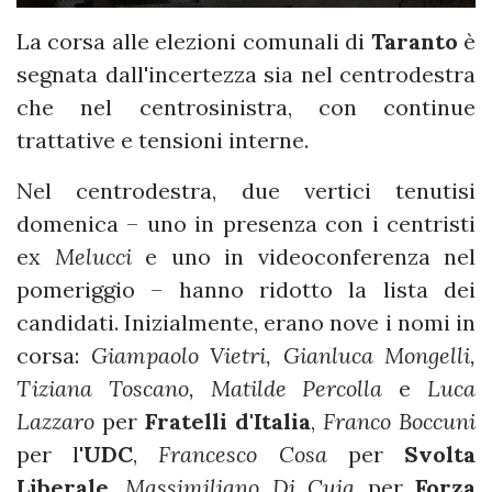
La corsa alle elezioni comunali di
Taranto
è
segnata dall'incertezza sia nel centrodestra
che nel centrosinistra, con continue
trattative e tensioni interne.
Nel centrodestra, due vertici tenutisi
domenica – uno in presenza con i centristi
ex
Melucci
e uno in videoconferenza nel
pomeriggio – hanno ridotto la lista dei
candidati. Inizialmente, erano nove i nomi in
corsa:
Giampaolo Vietri, Gianluca Mongelli,
Tiziana Toscano, Matilde Percolla
e
Luca
Lazzaro
per
Fratelli d'Italia
,
Franco Boccuni
per l'
UDC
,
Francesco Cosa
per
Svolta
Liberale
,
Massimiliano Di Cuia
per
Forza