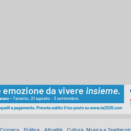
Cronaca
Politica
Attualità
Cultura, Musica e Spettacol