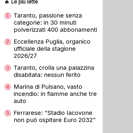
🔥 Le più lette
Taranto, passione senza
1
categorie: in 30 minuti
polverizzati 400 abbonamenti
Eccellenza Puglia, organico
2
ufficiale della stagione
2026/27
Taranto, crolla una palazzina
3
disabitata: nessun ferito
Marina di Pulsano, vasto
4
incendio: in fiamme anche tre
auto
Ferrarese: “Stadio Iacovone
5
non può ospitare Euro 2032”