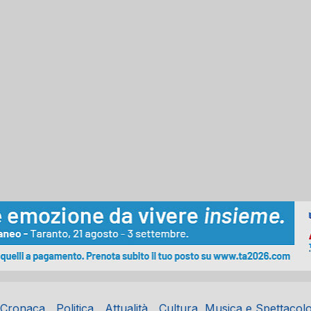
Cronaca
Politica
Attualità
Cultura, Musica e Spettacol