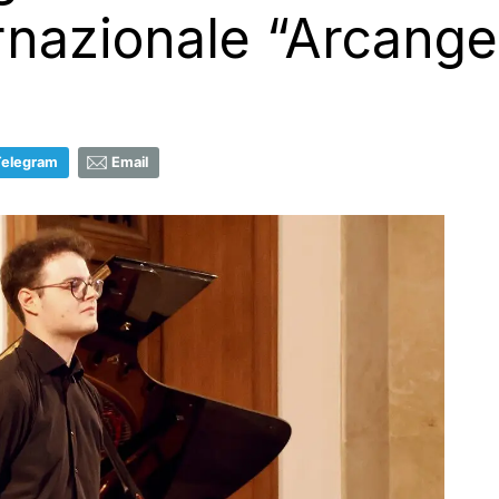
ernazionale “Arcang
Telegram
Email