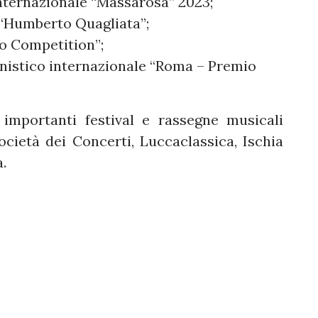
nternazionale “Massarosa” 2023;
 “Humberto Quagliata”;
ano Competition”;
anistico internazionale “Roma – Premio
importanti festival e rassegne musicali
Società dei Concerti, Luccaclassica, Ischia
.