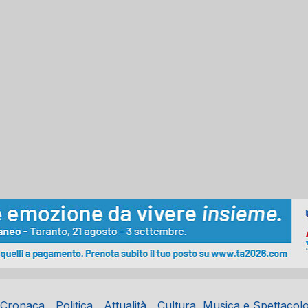
Cronaca
Politica
Attualità
Cultura, Musica e Spettacol