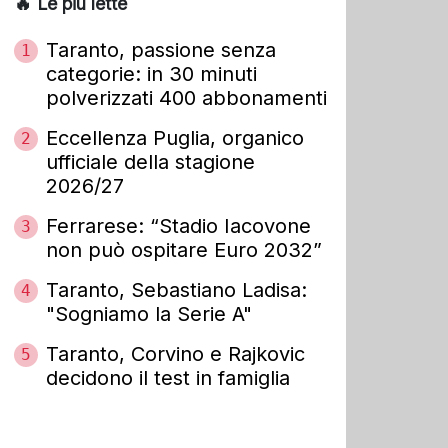
🔥 Le più lette
Taranto, passione senza
1
categorie: in 30 minuti
polverizzati 400 abbonamenti
Eccellenza Puglia, organico
2
ufficiale della stagione
2026/27
Ferrarese: “Stadio Iacovone
3
non può ospitare Euro 2032”
Taranto, Sebastiano Ladisa:
4
"Sogniamo la Serie A"
Taranto, Corvino e Rajkovic
5
decidono il test in famiglia