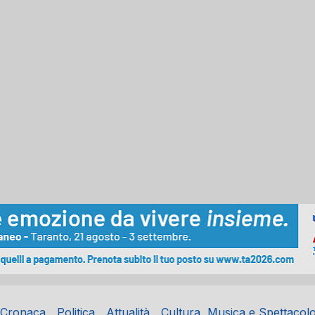
Cronaca
Politica
Attualità
Cultura, Musica e Spettacol