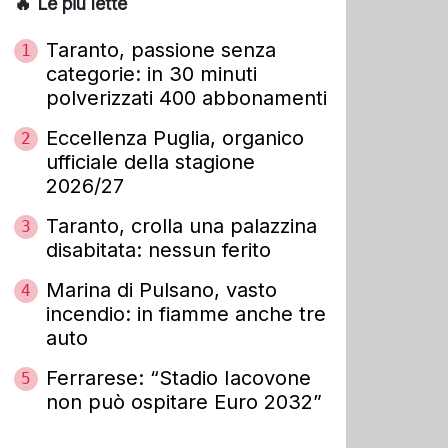
🔥 Le più lette
Taranto, passione senza
1
categorie: in 30 minuti
polverizzati 400 abbonamenti
Eccellenza Puglia, organico
2
ufficiale della stagione
2026/27
Taranto, crolla una palazzina
3
disabitata: nessun ferito
Marina di Pulsano, vasto
4
incendio: in fiamme anche tre
auto
Ferrarese: “Stadio Iacovone
5
non può ospitare Euro 2032”