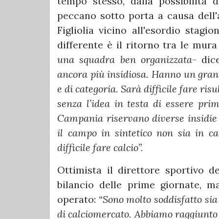
tempo stesso, dalla possibilità d
peccano sotto porta a causa dell
Figliolia vicino all'esordio stag
differente è il ritorno tra le mura 
una squadra ben organizzata
- dic
ancora più insidiosa. Hanno un gran
e di categoria. Sarà difficile fare r
senza l’idea in testa di essere prim
Campania riservano diverse insidie e
il campo in sintetico non sia in ca
difficile fare calcio”.
Ottimista il direttore sportivo d
bilancio delle prime giornate, m
operato:
“Sono molto soddisfatto sia d
di calciomercato. Abbiamo raggiunto t