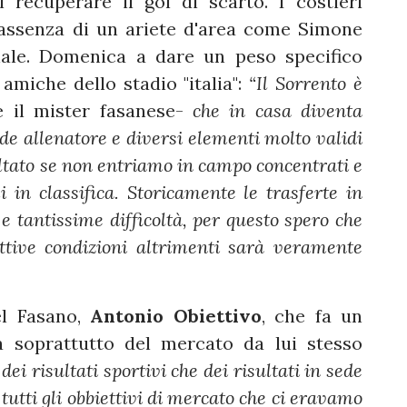
i recuperare il gol di scarto. I costieri
'assenza di un ariete d'area come Simone
ionale. Domenica a dare un peso specifico
amiche dello stadio "italia":
“Il Sorrento è
e il mister fasanese-
che in casa diventa
de allenatore e diversi elementi molto validi
isultato se non entriamo in campo concentrati e
i in classifica. Storicamente le trasferte in
 tantissime difficoltà, per questo spero che
ttive condizioni altrimenti sarà veramente
el Fasano,
Antonio Obiettivo
, che fa un
a soprattutto del mercato da lui stesso
ei risultati sportivi che dei risultati in sede
utti gli obbiettivi di mercato che ci eravamo