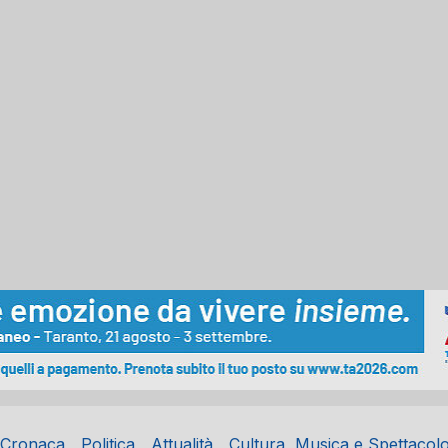
Cronaca
Politica
Attualità
Cultura, Musica e Spettacol