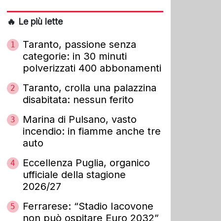
🔥 Le più lette
Taranto, passione senza
1
categorie: in 30 minuti
polverizzati 400 abbonamenti
Taranto, crolla una palazzina
2
disabitata: nessun ferito
Marina di Pulsano, vasto
3
incendio: in fiamme anche tre
auto
Eccellenza Puglia, organico
4
ufficiale della stagione
2026/27
Ferrarese: “Stadio Iacovone
5
non può ospitare Euro 2032”