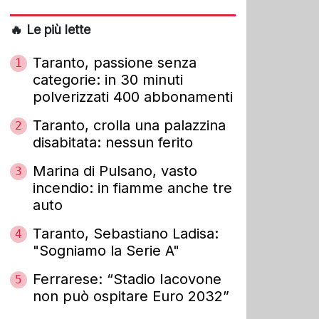
🔥 Le più lette
Taranto, passione senza
1
categorie: in 30 minuti
polverizzati 400 abbonamenti
Taranto, crolla una palazzina
2
disabitata: nessun ferito
Marina di Pulsano, vasto
3
incendio: in fiamme anche tre
auto
Taranto, Sebastiano Ladisa:
4
"Sogniamo la Serie A"
Ferrarese: “Stadio Iacovone
5
non può ospitare Euro 2032”