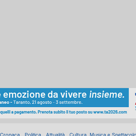
Cronaca
Politica
Attualità
Cultura, Musica e Spettacol