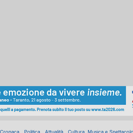
Cronaca
Politica
Attualità
Cultura, Musica e Spettacol