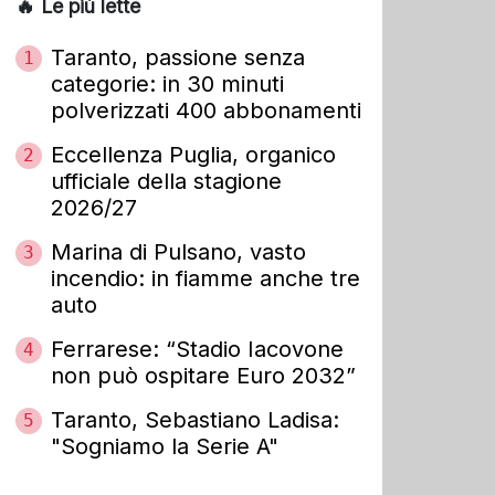
🔥 Le più lette
Taranto, passione senza
1
categorie: in 30 minuti
polverizzati 400 abbonamenti
Eccellenza Puglia, organico
2
ufficiale della stagione
2026/27
Marina di Pulsano, vasto
3
incendio: in fiamme anche tre
auto
Ferrarese: “Stadio Iacovone
4
non può ospitare Euro 2032”
Taranto, Sebastiano Ladisa:
5
"Sogniamo la Serie A"