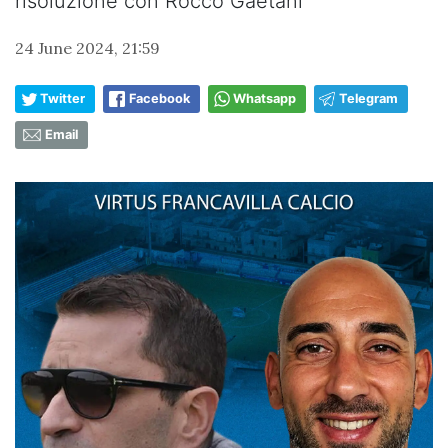
risoluzione con Rocco Gaetani
24 June 2024, 21:59
Twitter
Facebook
Whatsapp
Telegram
Email