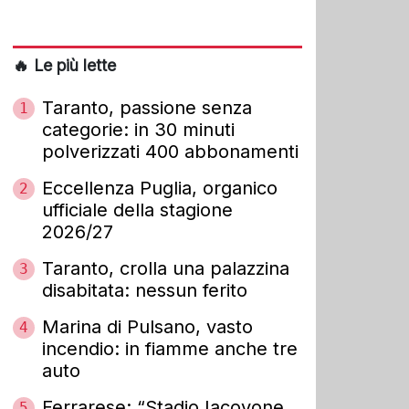
🔥 Le più lette
Taranto, passione senza
1
categorie: in 30 minuti
polverizzati 400 abbonamenti
Eccellenza Puglia, organico
2
ufficiale della stagione
2026/27
Taranto, crolla una palazzina
3
disabitata: nessun ferito
Marina di Pulsano, vasto
4
incendio: in fiamme anche tre
auto
Ferrarese: “Stadio Iacovone
5