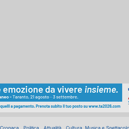
Cronaca
Politica
Attualità
Cultura, Musica e Spettacol