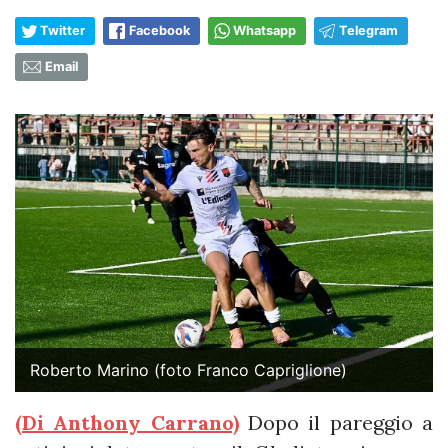
Twitter
Facebook
Whatsapp
Telegram
Email
Roberto Marino (foto Franco Capriglione)
(Di Anthony Carrano)
Dopo il pareggio a