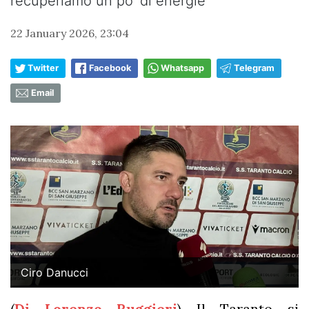
recuperiamo un po’ di energie”
22 January 2026, 23:04
Twitter
Facebook
Whatsapp
Telegram
Email
Ciro Danucci
(
Di Lorenzo Ruggieri
) Il Taranto si