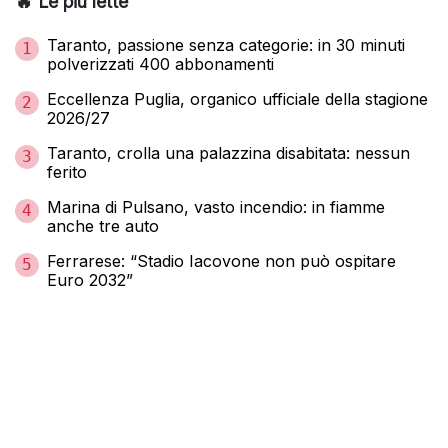
🔥 Le più lette
Taranto, passione senza categorie: in 30 minuti
1
polverizzati 400 abbonamenti
Eccellenza Puglia, organico ufficiale della stagione
2
2026/27
Taranto, crolla una palazzina disabitata: nessun
3
ferito
Marina di Pulsano, vasto incendio: in fiamme
4
anche tre auto
Ferrarese: “Stadio Iacovone non può ospitare
5
Euro 2032”