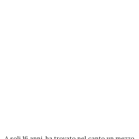
A soli 16 anni, ha trovato nel canto un mezzo