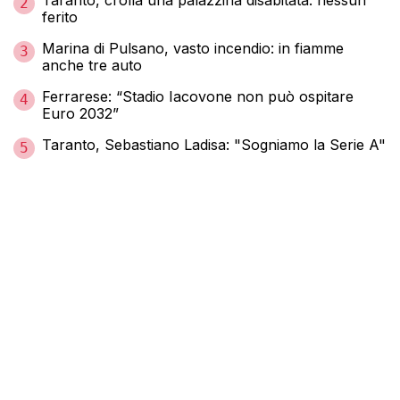
Taranto, crolla una palazzina disabitata: nessun
2
ferito
Marina di Pulsano, vasto incendio: in fiamme
3
anche tre auto
Ferrarese: “Stadio Iacovone non può ospitare
4
Euro 2032”
Taranto, Sebastiano Ladisa: "Sogniamo la Serie A"
5