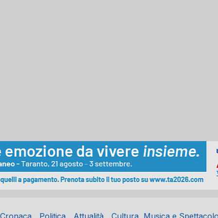
Cronaca
Politica
Attualità
Cultura, Musica e Spettacol