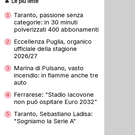
🔥 Le più lette
Taranto, passione senza
1
categorie: in 30 minuti
polverizzati 400 abbonamenti
Eccellenza Puglia, organico
2
ufficiale della stagione
2026/27
Marina di Pulsano, vasto
3
incendio: in fiamme anche tre
auto
Ferrarese: “Stadio Iacovone
4
non può ospitare Euro 2032”
Taranto, Sebastiano Ladisa:
5
"Sogniamo la Serie A"