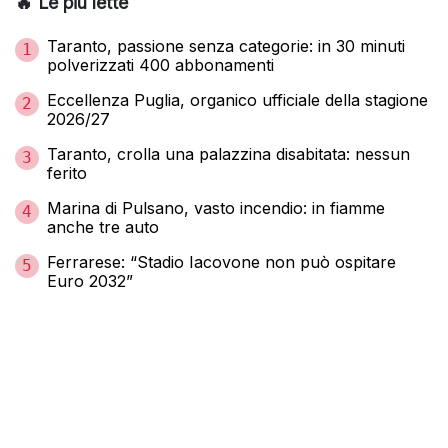
🔥 Le più lette
Taranto, passione senza categorie: in 30 minuti
1
polverizzati 400 abbonamenti
Eccellenza Puglia, organico ufficiale della stagione
2
2026/27
Taranto, crolla una palazzina disabitata: nessun
3
ferito
Marina di Pulsano, vasto incendio: in fiamme
4
anche tre auto
Ferrarese: “Stadio Iacovone non può ospitare
5
Euro 2032”