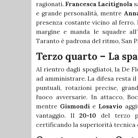
ragionati.
Francesca Lacitignola
s
e grande personalità, mentre
Anna
presenza costante vicino al ferro. 
margine e manda le squadre all’i
Taranto è padrona del ritmo, San Pa
Terzo quarto – La spa
Al rientro dagli spogliatoi, la De 
ad amministrare. La difesa resta il
puntuali, rotazioni precise, gran
fuoco avversarie. In attacco, B
mentre
Gismondi
e
Losavio
aggi
vantaggio. Il
20-10
del terzo pe
certificando la superiorità tecnica