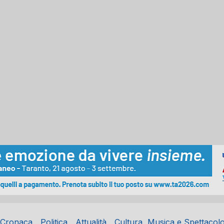
Cronaca
Politica
Attualità
Cultura, Musica e Spettacol