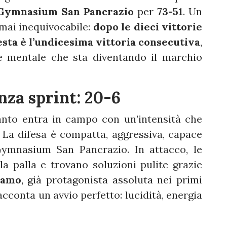
Gymnasium San Pancrazio
per
73-51
. Un
mai inequivocabile:
dopo le dieci vittorie
esta è l’undicesima vittoria consecutiva
,
e mentale che sta diventando il marchio
nza sprint: 20-6
anto entra in campo con un’intensità che
 La difesa è compatta, aggressiva, capace
 Gymnasium San Pancrazio. In attacco, le
 palla e trovano soluzioni pulite grazie
damo
, già protagonista assoluta nei primi
cconta un avvio perfetto: lucidità, energia