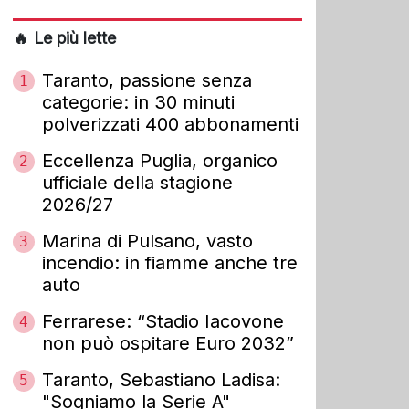
🔥 Le più lette
Taranto, passione senza
1
categorie: in 30 minuti
polverizzati 400 abbonamenti
Eccellenza Puglia, organico
2
ufficiale della stagione
2026/27
Marina di Pulsano, vasto
3
incendio: in fiamme anche tre
auto
Ferrarese: “Stadio Iacovone
4
non può ospitare Euro 2032”
Taranto, Sebastiano Ladisa:
5
"Sogniamo la Serie A"