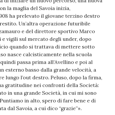
ta di iniziare un nuovo percorso, una nuova
n la maglia del Savoia inizia,
 1908 ha prelevato il giovane terzino destro
restito. Un’altra operazione futuribile
zamauro e del direttore sportivo Marco
e vigili sul mercato degli under, dopo
ficio quando si trattava di mettere sotto
luso nasce calcisticamente nella scuola
quindi passa prima all’Avellino e poi al
n esterno basso dalla grande velocità, a
e lungo l’out destro. Peluso, dopo la firma,
a gratitudine nei confronti della Società:
o in una grande Società, in cui mi sono
Puntiamo in alto, spero di fare bene e di
ta dal Savoia, a cui dico “grazie”».