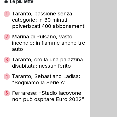
🔥 Le più lette
Taranto, passione senza
1
categorie: in 30 minuti
polverizzati 400 abbonamenti
Marina di Pulsano, vasto
2
incendio: in fiamme anche tre
auto
Taranto, crolla una palazzina
3
disabitata: nessun ferito
Taranto, Sebastiano Ladisa:
4
"Sogniamo la Serie A"
Ferrarese: “Stadio Iacovone
5
non può ospitare Euro 2032”