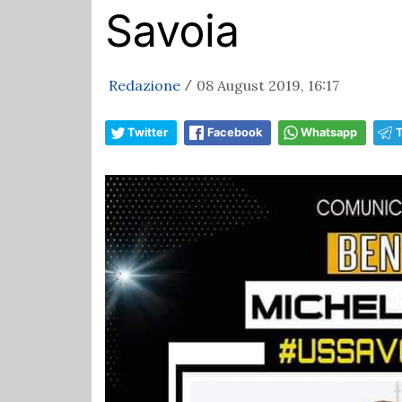
Savoia
Redazione
08 August 2019, 16:17
/
Twitter
Facebook
Whatsapp