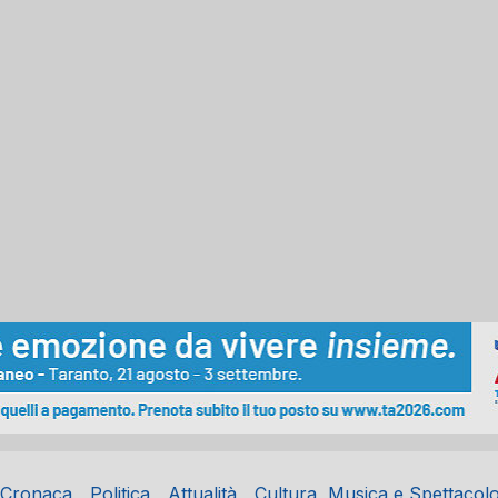
Cronaca
Politica
Attualità
Cultura, Musica e Spettacol