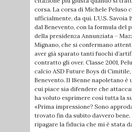
citazione più giusta quando si trat
corsa. La corsa di Michele Peluso co
ufficialmente, da qui. L’U.S. Savoia
dal Benevento, con la formula del p
della presidenza Annunziata – Maz
Mignano, che si confermano attenti 
aver già sparato tanti fuochi d’arti
contratto gli over. Classe 2001, Pe
calcio ASD Future Boys di Cimitile, 
Benevento. Il 18enne napoletano è u
cui piace sia difendere che attaccar
ha voluto esprimere così tutta la su
«Prima impressione? Sono approdat
trovato fin da subito davvero bene. 
ripagare la fiducia che mi è stata da