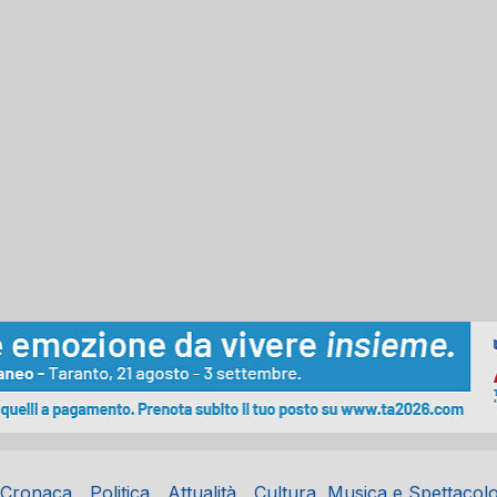
Cronaca
Politica
Attualità
Cultura, Musica e Spettacol