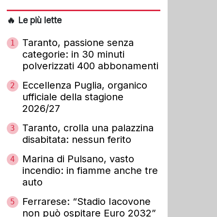
🔥 Le più lette
Taranto, passione senza
1
categorie: in 30 minuti
polverizzati 400 abbonamenti
Eccellenza Puglia, organico
2
ufficiale della stagione
2026/27
Taranto, crolla una palazzina
3
disabitata: nessun ferito
Marina di Pulsano, vasto
4
incendio: in fiamme anche tre
auto
Ferrarese: “Stadio Iacovone
5
non può ospitare Euro 2032”