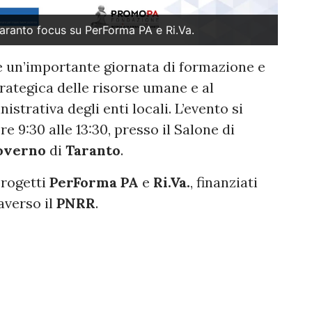
aranto focus su PerForma PA e Ri.Va.
un’importante giornata di formazione e
rategica delle risorse umane e al
trativa degli enti locali. L’evento si
e 9:30 alle 13:30, presso il Salone di
Governo
di
Taranto
.
progetti
PerForma PA
e
Ri.Va.
, finanziati
averso il
PNRR
.