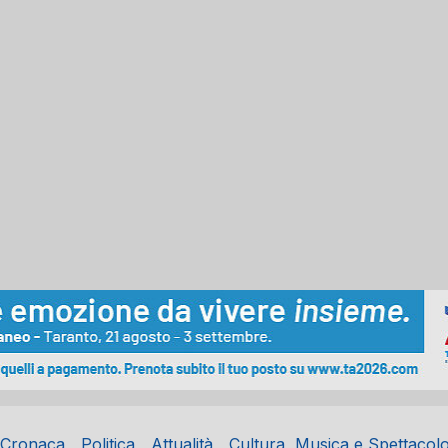
Cronaca
Politica
Attualità
Cultura, Musica e Spettacol