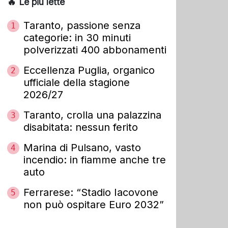
🔥 Le più lette
Taranto, passione senza
1
categorie: in 30 minuti
polverizzati 400 abbonamenti
Eccellenza Puglia, organico
2
ufficiale della stagione
2026/27
Taranto, crolla una palazzina
3
disabitata: nessun ferito
Marina di Pulsano, vasto
4
incendio: in fiamme anche tre
auto
Ferrarese: “Stadio Iacovone
5
non può ospitare Euro 2032”