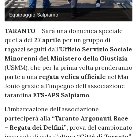
Equipaggio Salpiamo
TARANTO
– Sarà una domenica speciale
quella del
27 aprile
per un gruppo di
ragazzi seguiti dall’
Ufficio Servizio Sociale
Minorenni del Ministero della Giustizia
(USMM), che per la prima volta prenderanno
parte a una
regata velica ufficiale
nel Mar
Jonio grazie all’impegno dell’associazione
tarantina
ETS-APS Salpiamo
.
L’imbarcazione dell’associazione
parteciperà alla
“Taranto Argonauti Race
– Regata dei Delfini”
, prova del campionato
invernale di vela d’altura
“Città di Taranto”
,