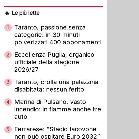
🔥 Le più lette
Taranto, passione senza
1
categorie: in 30 minuti
polverizzati 400 abbonamenti
Eccellenza Puglia, organico
2
ufficiale della stagione
2026/27
Taranto, crolla una palazzina
3
disabitata: nessun ferito
Marina di Pulsano, vasto
4
incendio: in fiamme anche tre
auto
Ferrarese: “Stadio Iacovone
5
non può ospitare Euro 2032”