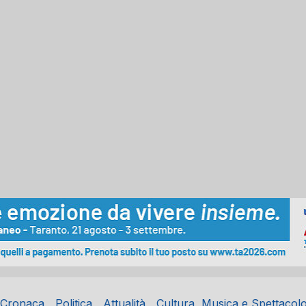
Cronaca
Politica
Attualità
Cultura, Musica e Spettacol